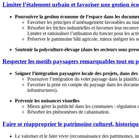
Limiter l’étalement urbain et favoriser une gestion éc
Poursuivre la gestion économe de l’espace dans les docume
Favoriser les principes d’aménagement favorables au main
Résorber les friches industrielles et favoriser leur reconve
Limiter et rationaliser l’utilisation du foncier pour les act
Préserver le patrimoine bâti agricole, mieux intégrer les
Soutenir la polyculture-élevage (dans les secteurs sous pres
Respecter les motifs paysagers remarquables tout en p
Soigner l’intégration paysagère locale des projets, dans des
Poursuivre l’intégration du volet paysage dans la planific
Favoriser la prise en compte du paysage dans les documents
infrastructures).
Prévenir les nuisances visuelles
Mieux gérer la publicité dans les communes : régulation d
Résorber les phénomènes de cabanisation.
Faire se réapproprier le patrimoine culturel, historiq
Le valoriser et le faire vivre (reconnaissance des patrimoines, 