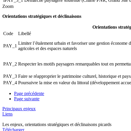
IPAY_3_1
Démarche paysagère soutenue (Charte PNR, Grand Site d
Zoom
Orientations stratégiques et déclinaisons
Orientations straté
Code
Libellé
Limiter l’étalement urbain et favoriser une gestion économe d
PAY_1
agricoles et des espaces naturels
PAY_2
Respecter les motifs paysagers remarquables tout en permetta
PAY_3
Faire se réapproprier le patrimoine culturel, historique et pay
PAY_4
Poursuivre la mise en valeur du littoral (développement accuei
Page précédente
Page suivante
Principaux enjeux
Liens
Les enjeux, orientations stratégiques et déclinaisons picards
Télécharger