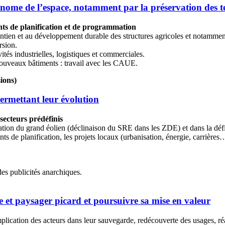
onome de l’espace, notamment par la préservation des ter
nts de planification et de programmation
tien et au développement durable des structures agricoles et notamment
rsion.
ivités industrielles, logistiques et commerciales.
 nouveaux bâtiments : travail avec les CAUE.
sions)
ermettant leur évolution
 secteurs prédéfinis
ation du grand éolien (déclinaison du SRE dans les ZDE) et dans la défin
 de planification, les projets locaux (urbanisation, énergie, carrières…)
es publicités anarchiques.
ue et paysager picard et poursuivre sa mise en valeur
implication des acteurs dans leur sauvegarde, redécouverte des usages, ré