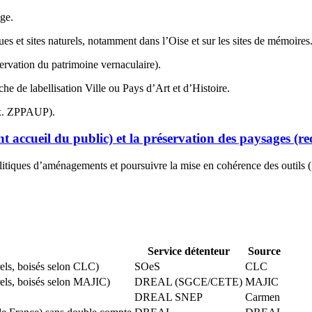
age.
ues et sites naturels, notamment dans l’Oise et sur les sites de mémoires
vation du patrimoine vernaculaire).
e de labellisation Ville ou Pays d’Art et d’Histoire.
ex. ZPPAUP).
 accueil du public) et la préservation des paysages (rec
itiques d’aménagements et poursuivre la mise en cohérence des outils 
Service détenteur
Source
urels, boisés selon CLC)
SOeS
CLC
urels, boisés selon MAJIC)
DREAL (SGCE/CETE)
MAJIC
DREAL SNEP
Carmen