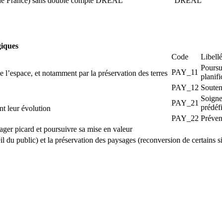
e France) sans double compte
DREAL
DREAL
giques
Code
Libell
Poursu
PAY_11
e l’espace, et notamment par la préservation des terres
planif
PAY_12
Souten
Soigne
PAY_21
prédéf
nt leur évolution
PAY_22
Préven
sager picard et poursuivre sa mise en valeur
l du public) et la préservation des paysages (reconversion de certains si