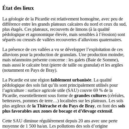
État des lieux
La géologie de la Picardie est relativement homogène, avec peu de
différence entre les grands plateaux calcaires du nord et ceux du sud,
plus étagés. Ces plateaux, recouverts de limons (à la qualité
pédologique et agronomique élevée, mais sensibles à l’érosion) sont
séparés ou creusés de vallées recouvertes d’alluvions quaternaires.
La présence de ces vallées a vu se développer l’exploitation de ces
alluvions pour la production de granulats. Une production moindre,
mais néanmoins présente concerne : les galets (Baie de Somme),
mais aussi le calcaire brut (pierre de taille ou granulat) et les argiles
(notamment en Pays de Bray).
La Picardie est une région
faiblement urbanisée
. La qualité
pédologique des sols fait qu’ils sont principalement utilisés pour
l’agriculture : surface agricole utile (SAU) couvre 69 % de la
Picardie, essentiellement sous forme de
grandes cultures
(céréales,
betteraves, pommes de terre…) localisées sur les plateaux. Les sols
plus argileux de
la Thiérache et du Pays de Bray
, en font des
sols
plus favorables aux zones de bocage et d’élevage extensif
.
Cette SAU diminue régulièrement depuis 20 ans avec une perte
moyenne de 1 500 ha/an. Les pollutions des sols d’origine