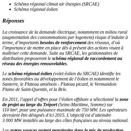
Schéma régional climat air énergies (SRCAE)
Schéma régional éolien
Réponses
La croissance de la demande électrique, notamment en milieu rural
(augmentation des consommations par logement) risque d’induire à
terme, d’importants
besoins de renforcement
des réseaux, d’où
l’importance de mettre en place dès à présent des actions visant à
maîtriser cette demande. Suite au SRCAE, les gestionnaires de
distribution proposeront le
schéma régional de raccordement au
réseau des énergies renouvelables
.
Le
schéma régional éolien
(volet éolien du SRCAE) identifie les
zones favorables au développement de l’éolien et notamment le
Santerre, le Plateau amiénois - Plateau picard, le Vermandois
Plaine de Saint-Quentin, et la Brie.
En 2011, l’appel d’offres pour l’éolien offshore a sélectionné la
zone
de projet au large du Tréport
(Seine-Maritime, Somme) sur
110 km², pour une puissance maximale de 750 MW. Les opérateurs
devraient être désignés d’ici 2015. L’objectif est d’atteindre
3 000 MW installés au large des côtes françaises au niveau national.
Les
autres sources restent marginales dans le mix de production