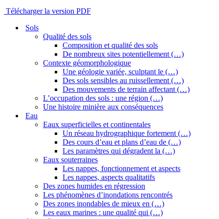
Télécharger la version PDF
Sols
Qualité des sols
Composition et qualité des sols
De nombreux sites potentiellement (…)
Contexte géomorphologique
Une géologie variée, sculptant le (…)
Des sols sensibles au ruissellement (…)
Des mouvements de terrain affectant (…)
L’occupation des sols : une région (…)
Une histoire minière aux conséquences
Eau
Eaux superficielles et continentales
Un réseau hydrographique fortement (…)
Des cours d’eau et plans d’eau de (…)
Les paramètres qui dégradent la (…)
Eaux souterraines
Les nappes, fonctionnement et aspects
Les nappes, aspects qualitatifs
Des zones humides en régression
Les phénomènes d’inondations rencontrés
Des zones inondables de mieux en (…)
Les eaux marines : une qualité qui (…)