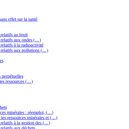
ns effet sur la santé
elatifs au bruit
relatifs aux ondes (…)
latifs à la radioactivité
relatifs aux pollutions (…)
es
 perpétuelles
 des ressources (…)
hets
ces minérales : réemploi, (…)
les ressources minérales et (…)
elatifs à la gestion des (…)
relatifs aux déchets