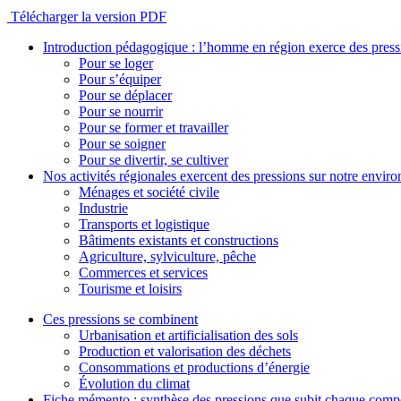
Télécharger la version PDF
Introduction pédagogique : l’homme en région exerce des pres
Pour se loger
Pour s’équiper
Pour se déplacer
Pour se nourrir
Pour se former et travailler
Pour se soigner
Pour se divertir, se cultiver
Nos activités régionales exercent des pressions sur notre envir
Ménages et société civile
Industrie
Transports et logistique
Bâtiments existants et constructions
Agriculture, sylviculture, pêche
Commerces et services
Tourisme et loisirs
Ces pressions se combinent
Urbanisation et artificialisation des sols
Production et valorisation des déchets
Consommations et productions d’énergie
Évolution du climat
Fiche mémento : synthèse des pressions que subit chaque comp