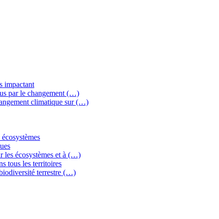
ns impactant
crus par le changement (…)
changement climatique sur (…)
es écosystèmes
ques
ar les écosystèmes et à (…)
s tous les territoires
biodiversité terrestre (…)