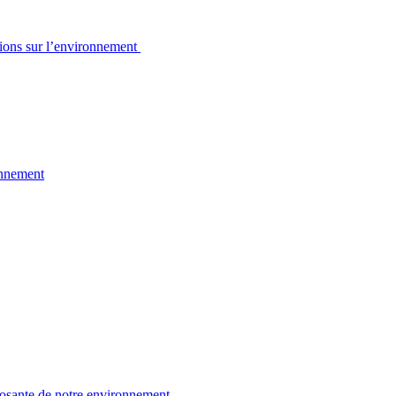
sions sur l’environnement
onnement
osante de notre environnement