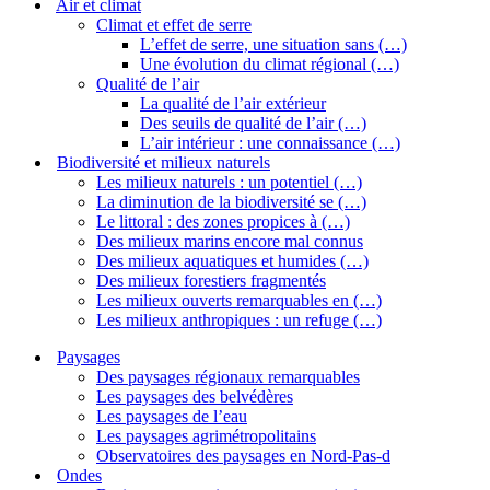
Air et climat
Climat et effet de serre
L’effet de serre, une situation sans (…)
Une évolution du climat régional (…)
Qualité de l’air
La qualité de l’air extérieur
Des seuils de qualité de l’air (…)
L’air intérieur : une connaissance (…)
Biodiversité et milieux naturels
Les milieux naturels : un potentiel (…)
La diminution de la biodiversité se (…)
Le littoral : des zones propices à (…)
Des milieux marins encore mal connus
Des milieux aquatiques et humides (…)
Des milieux forestiers fragmentés
Les milieux ouverts remarquables en (…)
Les milieux anthropiques : un refuge (…)
Paysages
Des paysages régionaux remarquables
Les paysages des belvédères
Les paysages de l’eau
Les paysages agrimétropolitains
Observatoires des paysages en Nord-Pas-d
Ondes